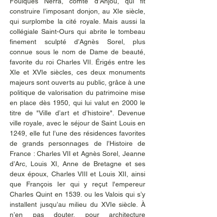
Foulques Nerra, comte d’Anjou, qui fit 
construire l’imposant donjon, au XIe siècle, 
qui surplombe la cité royale. Mais aussi la 
collégiale Saint-Ours qui abrite le tombeau 
finement sculpté d’Agnès Sorel, plus 
connue sous le nom de Dame de beauté, 
favorite du roi Charles VII. Érigés entre les 
XIe et XVIe siècles, ces deux monuments 
majeurs sont ouverts au public, grâce à une 
politique de valorisation du patrimoine mise 
en place dès 1950, qui lui valut en 2000 le 
titre de "Ville d’art et d’histoire". Devenue 
ville royale, avec le séjour de Saint Louis en 
1249, elle fut l’une des résidences favorites 
de grands personnages de l’Histoire de 
France : Charles VII et Agnès Sorel, Jeanne 
d’Arc, Louis XI, Anne de Bretagne et ses 
deux époux, Charles VIII et Louis XII, ainsi 
que François Ier qui y reçut l'empereur 
Charles Quint en 1539. ou les Valois qui s’y 
installent jusqu’au milieu du XVIe siècle. À 
n’en pas douter, pour architecture 