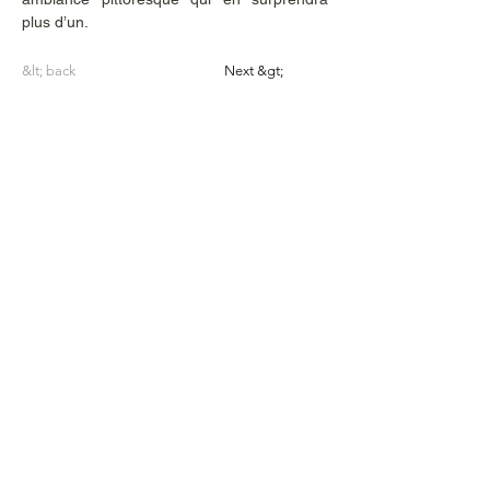
plus d’un. 
&lt; back
Next &gt;