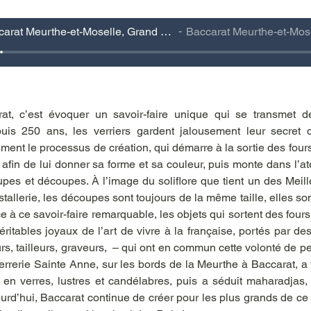
Baccarat Meurthe-et-Moselle, Grand Est
Baccarat Meurthe-et-Mosell
t, c’est évoquer un savoir-faire unique qui se transmet d
uis 250 ans, les verriers gardent jalousement leur secret de
ent le processus de création, qui démarre à la sortie des fours
 afin de lui donner sa forme et sa couleur, puis monte dans l’ate
upes et découpes. À l’image du soliflore que tient un des Meill
stallerie, les découpes sont toujours de la même taille, elles son
e à ce savoir-faire remarquable, les objets qui sortent des fours
éritables joyaux de l’art de vivre à la française, portés par des 
rs, tailleurs, graveurs,  – qui ont en commun cette volonté de pe
Verrerie Sainte Anne, sur les bords de la Meurthe à Baccarat, a f
n verres, lustres et candélabres, puis a séduit maharadjas, t
rd’hui, Baccarat continue de créer pour les plus grands de ce