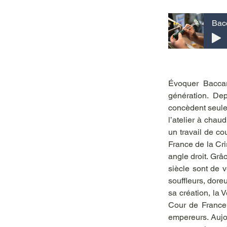
Évoquer Baccara
génération. Dep
concèdent seulem
l’atelier à chaud
un travail de co
France de la Cri
angle droit. Grâc
siècle sont de v
souffleurs, doreu
sa création, la 
Cour de France e
empereurs. Aujou