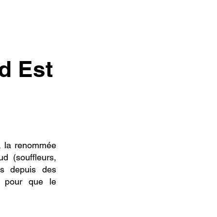
d Est
XV, la renommée
d (souffleurs,
ués depuis des
n pour que le