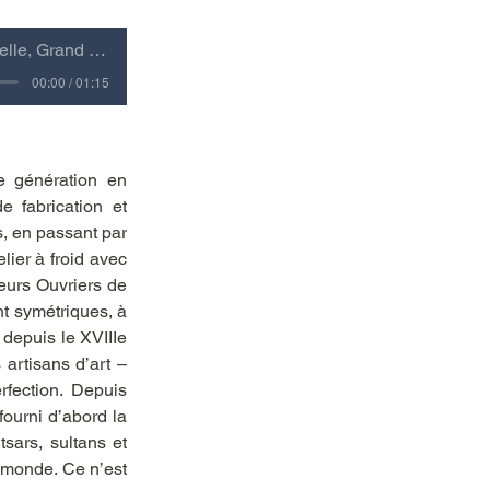
e, Grand Est
00:00 / 01:15
e génération en 
 fabrication et 
, en passant par 
lier à froid avec 
eurs Ouvriers de 
t symétriques, à 
 depuis le XVIIIe 
artisans d’art – 
rfection.  Depuis 
ourni d’abord la 
sars, sultans et 
 monde. Ce n’est 