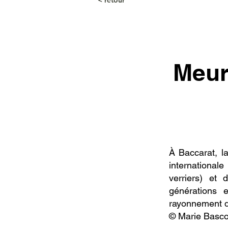
< retour
Meur
À Baccarat, la
international
verriers) et 
générations 
rayonnement d
© Marie Basc