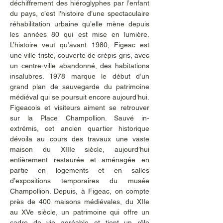
déchiffrement des hiéroglyphes par l’enfant 
du pays, c’est l’histoire d’une spectaculaire 
réhabilitation urbaine qu’elle mène depuis 
les années 80 qui est mise en lumière. 
L’histoire veut qu’avant 1980, Figeac est 
une ville triste, couverte de crépis gris, avec 
un centre-ville abandonné, des habitations 
insalubres. 1978 marque le début d’un 
grand plan de sauvegarde du patrimoine 
médiéval qui se poursuit encore aujourd’hui. 
Figeacois et visiteurs aiment se retrouver 
sur la Place Champollion. Sauvé in-
extrémis, cet ancien quartier historique 
dévoila au cours des travaux une vaste 
maison du XIIIe siècle, aujourd’hui 
entièrement restaurée et aménagée en 
partie en logements et en salles 
d’expositions temporaires du musée 
Champollion. Depuis, à Figeac, on compte 
près de 400 maisons médiévales, du XIIe 
au XVe siècle, un patrimoine qui offre un 
cadre de vie agréable et tient un rôle 