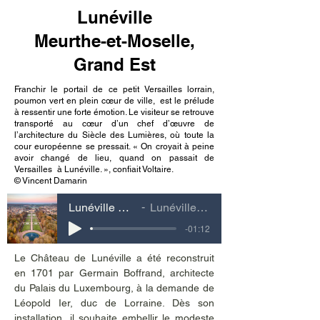
Lunéville
Meurthe-et-Moselle,
Grand Est
Franchir le portail de ce petit Versailles lorrain,
poumon vert en plein cœur de ville, est le prélude
à ressentir une forte émotion. Le visiteur se retrouve
transporté au cœur d’un chef d’œuvre de
l’architecture du Siècle des Lumières, où toute la
cour européenne se pressait. « On croyait à peine
avoir changé de lieu, quand on passait de
Versailles à Lunéville. », confiait Voltaire.
© Vincent Damarin
Lunéville Meurthe-et-Moselle, Grand Est
Lunéville Meurthe-et-Moselle, Grand Est
-01:12
Le Château de Lunéville a été reconstruit 
en 1701 par Germain Boffrand, architecte 
du Palais du Luxembourg, à la demande de 
Léopold Ier, duc de Lorraine. Dès son 
installation, il souhaite embellir le modeste 