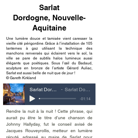
Sarlat
Dordogne, Nouvelle-
Aquitaine
Une lumière douce et tamisée vient caresser la
vieille cité périgordine. Grâce à l’installation de 105
lanternes à gaz utilisant la technique des
manchons renversés qui éclairent vers le sol, la
ville se pare de subtils halos lumineux aussi
élégants que poétiques. Sous l’œil du Badaud,
sculpture en bronze de l’artiste Gérard Auliac,
Sarlat est aussi belle de nuit que de jour !
© Gareth Kirkland
Sarlat Dordogne, Nouvelle-Aquitaine
Sarlat Dordogne, Nouvelle-Aquitaine
-01:14
Rendre la nuit à la nuit ! Cette phrase, qui 
aurait pu être le titre d’une chanson de 
Johnny Hallyday, fut le conseil avisé de 
Jacques Rouveyrollis, metteur en lumière 
réputé, adressé au maire de Sarlat pour 