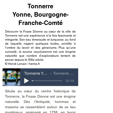
Tonnerre
Yonne, Bourgogne-
Franche-Comté
Découvrir la Fosse Dionne au cœur de la ville de
Tonnerre est une expérience à la fois fascinante et
intrigante. Son eau émeraude et turquoise, au fond
de laquelle nagent quelques truites, scintille à
l’ombre du lavoir et des géraniums. Plus qu’une
curiosité, la source vauclusienne est une énigme
naturelle que nombre d’explorateurs tentent de
percer depuis le XIXe siècle.
© Hervé Lenain / hemis.fr
Tonnerre Yonne, Bourgogne-Franche-Comté
Tonnerre Yonne, Bourgogne-Franche-Comté
-01:15
Située au cœur du centre historique de 
Tonnerre, la Fosse Dionne est une énigme 
naturelle. Dès l’Antiquité, hommes et 
maisons se rassemblent autour de ce lieu 
mystérieux, aménagé en 1758, en lavoir 